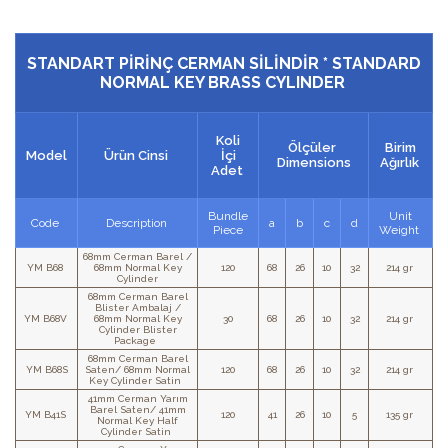
STANDART PİRİNÇ CERMAN SİLİNDİR * STANDARD
NORMAL KEY BRASS CYLINDER
Koli
Ölçüler
Birim
Model
Ürün Cinsi
İçi
Dimensions
Ağırlık
Adet
Bundle
Unit
Code
Description
a
b
c
d
Piece
Weight
68mm Cerman Barel /
YM B68
68mm Normal Key
120
68
26
10
32
214 gr
Cylinder
68mm Cerman Barel
Blister Ambalaj /
YM B68V
68mm Normal Key
30
68
26
10
32
214 gr
Cylinder Blister
Package
68mm Cerman Barel
YM B68S
Saten/ 68mm Normal
120
68
26
10
32
214 gr
Key Cylinder Satin
41mm Cerman Yarım
Barel Saten/ 41mm
YM B41S
120
41
26
10
5
135 gr
Normal Key Half
Cylinder Satin