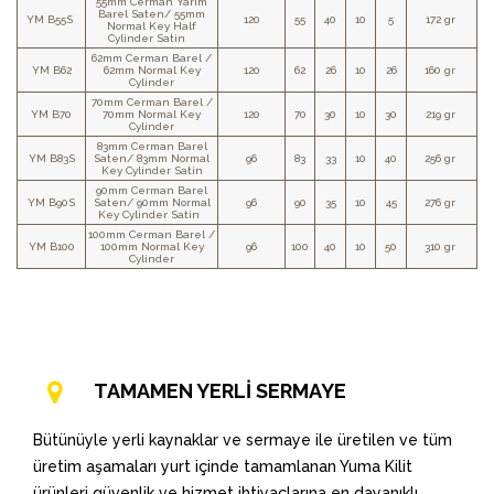
55mm Cerman Yarım
Barel Saten/ 55mm
YM B55S
120
55
40
10
5
172 gr
Normal Key Half
Cylinder Satin
62mm Cerman Barel /
YM B62
62mm Normal Key
120
62
26
10
26
160 gr
Cylinder
70mm Cerman Barel /
YM B70
70mm Normal Key
120
70
30
10
30
219 gr
Cylinder
83mm Cerman Barel
YM B83S
Saten/ 83mm Normal
96
83
33
10
40
256 gr
Key Cylinder Satin
90mm Cerman Barel
YM B90S
Saten/ 90mm Normal
96
90
35
10
45
276 gr
Key Cylinder Satin
100mm Cerman Barel /
YM B100
100mm Normal Key
96
100
40
10
50
310 gr
Cylinder
TAMAMEN YERLİ SERMAYE
Bütünüyle yerli kaynaklar ve sermaye ile üretilen ve tüm
üretim aşamaları yurt içinde tamamlanan Yuma Kilit
ürünleri güvenlik ve hizmet ihtiyaçlarına en dayanıklı