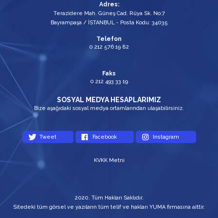
Adres:
Terazidere Mah. Güneş Cad. Rüya Sk. No:7
Bayrampaşa / İSTANBUL - Posta Kodu: 34035
Telefon
0 212 576 19 82
Faks
0 212 493 33 19
SOSYAL MEDYA HESAPLARIMIZ
Bize aşağıdaki sosyal medya ortamlarından ulaşabilirsiniz.
Tweet
Facebook
Instagram
KVKK Metni
2020. Tüm Hakları Saklıdır.
Sitedeki tüm görsel ve yazıların tüm telif ve hakları YUMA firmasına aittir.