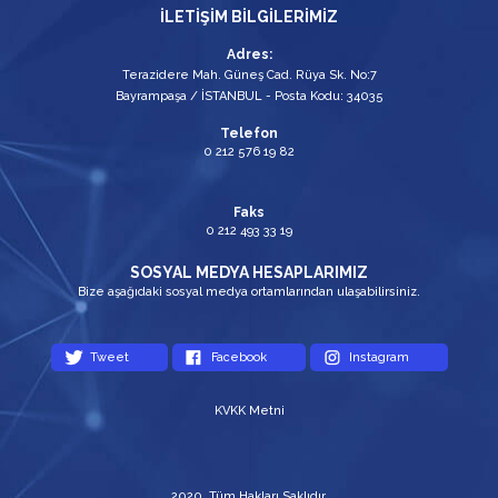
İLETİŞİM BİLGİLERİMİZ
Adres:
Terazidere Mah. Güneş Cad. Rüya Sk. No:7
Bayrampaşa / İSTANBUL - Posta Kodu: 34035
Telefon
0 212 576 19 82
Faks
0 212 493 33 19
SOSYAL MEDYA HESAPLARIMIZ
Bize aşağıdaki sosyal medya ortamlarından ulaşabilirsiniz.
Tweet
Facebook
Instagram
KVKK Metni
2020. Tüm Hakları Saklıdır.