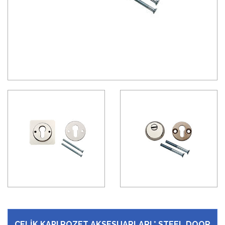
ÇELİK KAPI ROZET AKSESUARLARI * STEEL DOOR