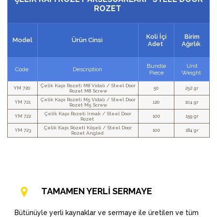
ROZET
Koli İçi
Birim
Model
Ürün Cinsi
Adet
Ağırlık
Bundle
Unit
Code
Description
Piece
Weight
Çelik Kapı Rozeti M8 Vidalı / Steel Door
YM 720
50
252 gr
Rozet M8 Screw
Çelik Kapı Rozeti M5 Vidalı / Steel Door
YM 721
120
104 gr
Rozet M5 Screw
Çelik Kapı Rozeti Irmak / Steel Door
YM 722
100
159 gr
Rozet
Çelik Kapı Rozeti Köşeli / Steel Door
YM 723
100
184 gr
Rozet Angled
TAMAMEN YERLİ SERMAYE
Bütünüyle yerli kaynaklar ve sermaye ile üretilen ve tüm