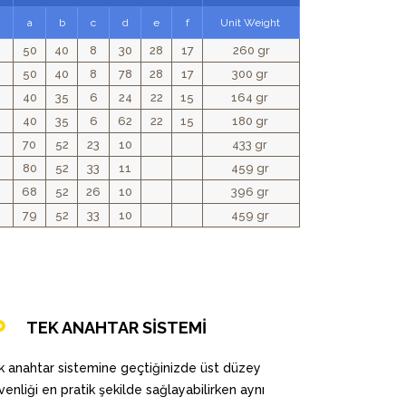
a
b
c
d
e
f
Unit Weight
50
40
8
30
28
17
260 gr
50
40
8
78
28
17
300 gr
40
35
6
24
22
15
164 gr
40
35
6
62
22
15
180 gr
70
52
23
10
433 gr
80
52
33
11
459 gr
68
52
26
10
396 gr
79
52
33
10
459 gr
TEK ANAHTAR SİSTEMİ
k anahtar sistemine geçtiğinizde üst düzey
venliği en pratik şekilde sağlayabilirken aynı