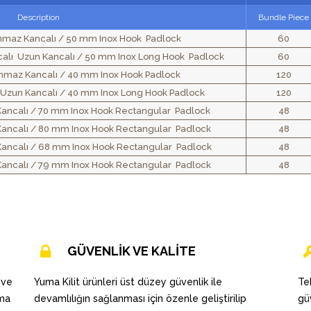
Description
Bundle Piece
anmaz Kancalı / 50 mm Inox Hook Padlock
60
calı Uzun Kancalı / 50 mm Inox Long Hook Padlock
60
anmaz Kancalı / 40 mm Inox Hook Padlock
120
 Uzun Kancalı / 40 mm Inox Long Hook Padlock
120
Kancalı / 70 mm Inox Hook Rectangular Padlock
48
Kancalı / 80 mm Inox Hook Rectangular Padlock
48
Kancalı / 68 mm Inox Hook Rectangular Padlock
48
Kancalı / 79 mm Inox Hook Rectangular Padlock
48
GÜVENLİK VE KALİTE
 ve
Yuma Kilit ürünleri üst düzey güvenlik ile
Te
uma
devamlılığın sağlanması için özenle geliştirilip
gü