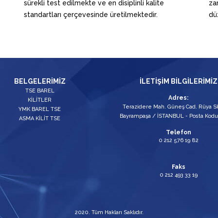
sürekli test edilmekte ve en disiplinli kalite
za
standartları çerçevesinde üretilmektedir.
dü
BELGELERİMİZ
İLETİŞİM BİLGİLERİMİZ
TSE BAREL
Adres:
KİLİTLER
Terazidere Mah. Güneş Cad. Rüya Sk
YMK BAREL TSE
Bayrampaşa / İSTANBUL - Posta Kodu
ASMA KİLİT TSE
Telefon
0 212 576 19 82
Faks
0 212 493 33 19
2020. Tüm Hakları Saklıdır.