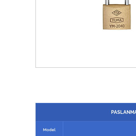
PASLANMA
Model