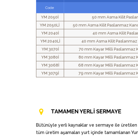
Code
YM 2050İ
50 mm Asma Kilit Pasl
YM 2050Lİ
50 mm Asma Kilit Paslanmaz Kan
YM 2040İ
40 mm Asma Kilit Pasl
YM 2040Lİ
40 mm Asma Kilit Paslanmaz
YM 3070İ
70 mm Kayar Milli Paslanmaz 
YM 3080İ
80 mm Kayar Milli Paslanmaz 
YM 3068İ
68 mm Kayar Milli Paslanmaz 
YM 3079İ
79 mm Kayar Milli Paslanmaz 
TAMAMEN YERLİ SERMAYE
Bütünüyle yerli kaynaklar ve sermaye ile üretilen
tüm üretim aşamaları yurt içinde tamamlanan Y