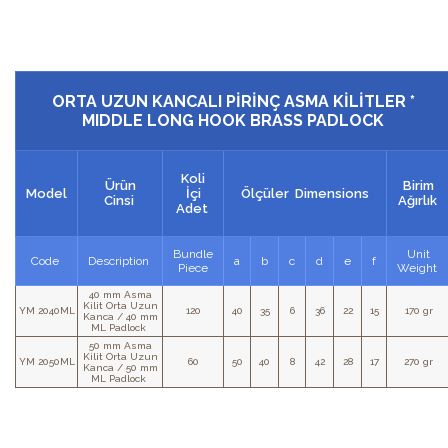
ORTA UZUN KANCALI PİRİNÇ ASMA KİLİTLER *
MIDDLE LONG HOOK BRASS PADLOCK
Koli
Ürün
Birim
Model
İçi
Ölçüler Dimensions
Cinsi
Ağırlık
Adet
Bundle
Unit
Code
Description
a
b
c
d
e
f
Piece
Weight
40 mm Asma
Kilit Orta Uzun
YM 2040ML
120
40
35
6
36
22
15
170 gr
Kanca / 40 mm
ML Padlock
50 mm Asma
Kilit Orta Uzun
YM 2050ML
60
50
40
8
42
28
17
270 gr
Kanca / 50 mm
ML Padlock