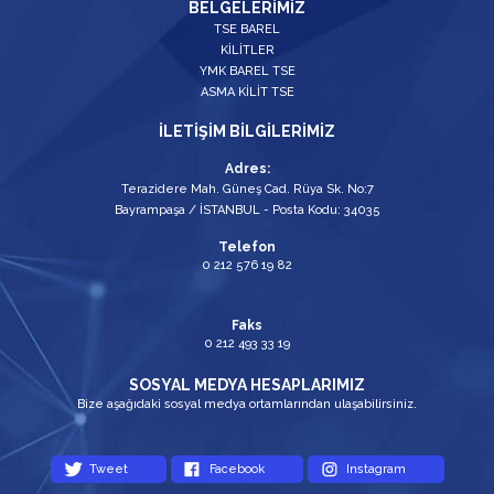
BELGELERİMİZ
TSE BAREL
KİLİTLER
YMK BAREL TSE
ASMA KİLİT TSE
İLETİŞİM BİLGİLERİMİZ
Adres:
Terazidere Mah. Güneş Cad. Rüya Sk. No:7
Bayrampaşa / İSTANBUL - Posta Kodu: 34035
Telefon
0 212 576 19 82
Faks
0 212 493 33 19
SOSYAL MEDYA HESAPLARIMIZ
Bize aşağıdaki sosyal medya ortamlarından ulaşabilirsiniz.
Tweet
Facebook
Instagram