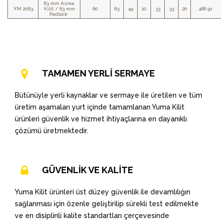
63 mm Asma
YM 2063
Kilit / 63 mm
60
63
49
10
33
33
20
466 gr
Padlock
TAMAMEN YERLİ SERMAYE
Bütünüyle yerli kaynaklar ve sermaye ile üretilen ve tüm
üretim aşamaları yurt içinde tamamlanan Yuma Kilit
ürünleri güvenlik ve hizmet ihtiyaçlarına en dayanıklı
çözümü üretmektedir.
GÜVENLİK VE KALİTE
Yuma Kilit ürünleri üst düzey güvenlik ile devamlılığın
sağlanması için özenle geliştirilip sürekli test edilmekte
ve en disiplinli kalite standartları çerçevesinde