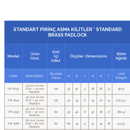
STANDART PİRİNÇ ASMA KİLİTLER * STANDARD
BRASS PADLOCK
Koli
Ürün
Birim
Model
İçi
Ölçüler Dimensions
Cinsi
Ağırlık
Adet
Bundle
Unit
Code
Description
a
b
c
d
e
f
Piece
Weight
32 mm Asma
YM 2032
Kilit / 32 mm
120
32
30
5
18
18
13
98 gr
Padlock
40 mm Asma
YM 2040
Kilit / 40 mm
120
40
35
6
24
22
15
172,5 gr
Padlock
50 mm Asma
YM 2050
Kilit / 50 mm
60
50
40
8
30
28
17
260 gr
Padlock
60 mm Asma
YM 2060
Kilit / 60 mm
60
60
45
9
31
34
18
413 gr
Padlock