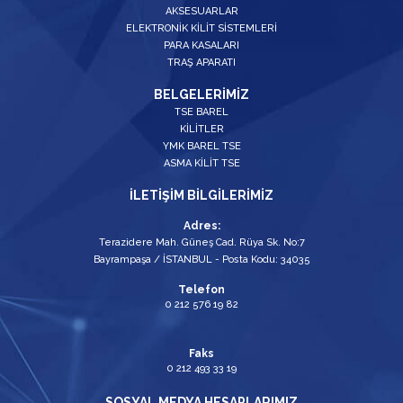
AKSESUARLAR
ELEKTRONİK KİLİT SİSTEMLERİ
PARA KASALARI
TRAŞ APARATI
BELGELERİMİZ
TSE BAREL
KİLİTLER
YMK BAREL TSE
ASMA KİLİT TSE
İLETİŞİM BİLGİLERİMİZ
Adres:
Terazidere Mah. Güneş Cad. Rüya Sk. No:7
Bayrampaşa / İSTANBUL - Posta Kodu: 34035
Telefon
0 212 576 19 82
Faks
0 212 493 33 19
SOSYAL MEDYA HESAPLARIMIZ