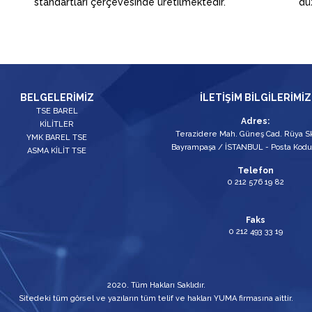
standartları çerçevesinde üretilmektedir.
dü
BELGELERİMİZ
İLETİŞİM BİLGİLERİMİZ
TSE BAREL
Adres:
KİLİTLER
Terazidere Mah. Güneş Cad. Rüya Sk
YMK BAREL TSE
Bayrampaşa / İSTANBUL - Posta Kodu
ASMA KİLİT TSE
Telefon
0 212 576 19 82
Faks
0 212 493 33 19
2020. Tüm Hakları Saklıdır.
Sitedeki tüm görsel ve yazıların tüm telif ve hakları YUMA firmasına aittir.