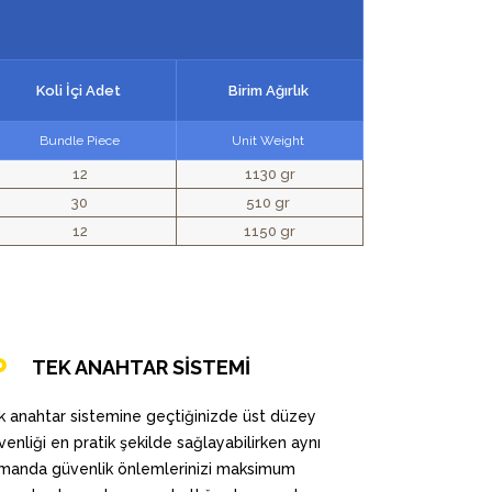
Koli İçi Adet
Birim Ağırlık
Bundle Piece
Unit Weight
12
1130 gr
30
510 gr
12
1150 gr
TEK ANAHTAR SİSTEMİ
k anahtar sistemine geçtiğinizde üst düzey
venliği en pratik şekilde sağlayabilirken aynı
manda güvenlik önlemlerinizi maksimum