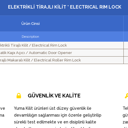
ELEKTRİKLİ TİRAJLI KİLİT * ELECTRICAL RIM LOCK
Ürün Cinsi
Description
ktrikli Tirajlı Kilit / Electrical Rim Lock
tik Kapı Açıcı / Automatic Door Opener
irajlı Makaralı Kilit / Electrical Roller Rim Lock
GÜVENLİK VE KALİTE
 ve
Yuma Kilit ürünleri üst düzey güvenlik ile
Te
uma
devamlılığın sağlanması için özenle geliştirilip
gü
sürekli test edilmekte ve en disiplinli kalite
za